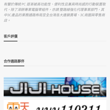
有鑒於傳統 PC 逐漸被高功能性、便利性且兼具時尚感的行動裝置取
代，除了深耕專業電腦零組件，亦調 整路線強化代理事業部門，其
中3C產品的業務通路佈局至全台灣各大連鎖賣場、3C商圈與零售商
店。
客戶評價
合作通路夥伴