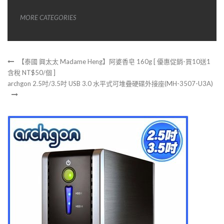
MORE CATEGORIES
【泰國 興太太 Madame Heng】阿婆香皂 160g [ 優惠促銷-買10送1
含稅 NT$50/個 ]
archgon 2.5吋/3.5吋 USB 3.0 水平式可堆疊硬碟外接座(MH-3507-U3A)