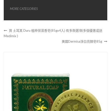
MORE CATEGORIES
買 土耳其 Duru 植粹保濕香皂(85gx4入) 有多款選項(多個優惠或送
Medimix )
美國Dermisa淨白亮顏皂85g