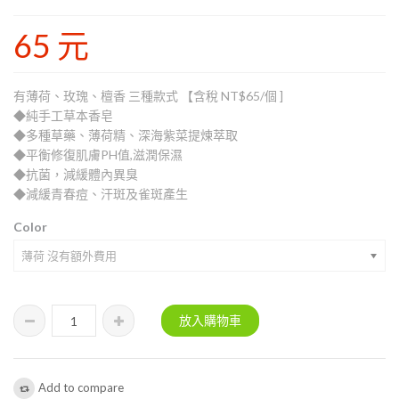
65 元
有薄荷、玫瑰、檀香 三種款式 【含稅 NT$65/個 ]
◆純手工草本香皂
◆多種草藥、薄荷精、深海紫菜提煉萃取
◆平衡修復肌膚PH值,滋潤保濕
◆抗菌，減緩體內異臭
◆減緩青春痘、汗斑及雀斑產生
Color
薄荷 沒有額外費用
Add to compare