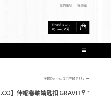
我的帳號
購物車
Shopping cart
0
(items)
0 元
美國Dermisa淨白亮顏皂85g
.CO】伸縮卷軸鑰匙扣 GRAVITY