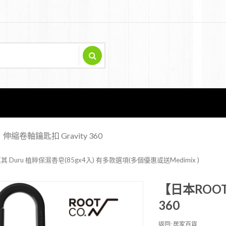
伸縮卷軸鑰匙扣 Gravity 360
其 Duru 植粹保濕香皂(85gx4入) 有多款選項(多個優惠或送Medimix )
【日本ROOT
360
返回: 居家百貨