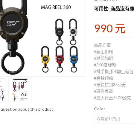
可用性
: 商品沒有庫
990 元
商品詳情
#登山扣環
#雙頭鉤環
#360度旋轉
#掛手機_掛鑰匙_勾包
#卷軸伸縮
#最長拉到85公分
#磁性負載
#最大負重3400公克
Color
 question about this product
沒有額外費用