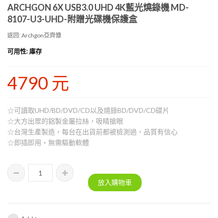
ARCHGON 6X USB3.0 UHD 4K藍光燒錄機 MD-
8107-U3-UHD-附贈光碟機保護盒
返回: Archgon亞齊慷
可用性
: 庫存
4790 元
☆可讀取UHD/BD/DVD/CD以及燒錄BD/DVD/CD碟片
☆大方出眾的鋁製金屬拉絲，吸睛搶眼
☆台灣生產製造，每台在出貨前都被檢測過，品質有信心
☆即插即用‧無需驅動軟體