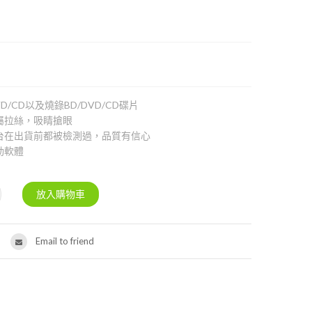
VD/CD以及燒錄BD/DVD/CD碟片
屬拉絲，吸睛搶眼
台在出貨前都被檢測過，品質有信心
動軟體
Email to friend