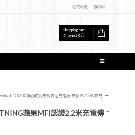
我的帳號
購物車
Shopping cart
0
(items)
0 元
weida】QX100 簡約時尚無線快速充電板-支援9V/10W快充
GHTNING蘋果MFI認證2.2米充電傳